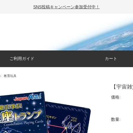
SNS投稿キャンペーン参加受付中！
ご利用ガイド
カート
教育玩具
【宇宙雑
価格:
数量: