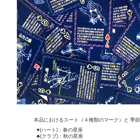
本品におけるスート（４種類のマーク）と
季節
♥(ハート)：春の星座
♣(クラブ)：秋の星座