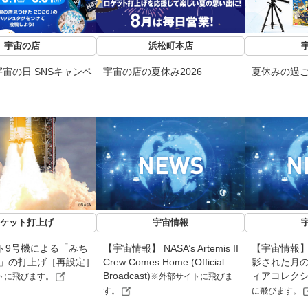
宇宙の店
浜松町本店
宙の日 SNSキャンペ
宇宙の店の夏休み2026
夏休みの過
ケット打上げ
宇宙情報
ト9号機による「みち
【宇宙情報】 NASA’s Artemis II
【宇宙情報】「A
機」の打上げ［再設定］
Crew Comes Home (Official
影された月
Broadcast)
ィアコレク
トに飛びます。
※外部サイトに飛びま
す。
に飛びます。