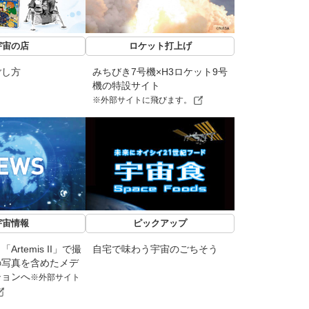
宇宙の店
ロケット打上げ
ごし方
みちびき7号機×H3ロケット9号
機の特設サイト
※外部サイトに飛びます。
宇宙情報
ピックアップ
rtemis II」で撮
自宅で味わう宇宙のごちそう
の写真を含めたメデ
ションへ
※外部サイト