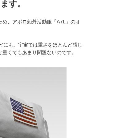
します。
め、アポロ船外活動服「A7L」のオ
。
ほどにも。宇宙では重さをほとんど感じ
け重くてもあまり問題ないのです。