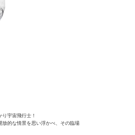
かり宇宙飛行士！
開放的な情景を思い浮かべ、
その臨場