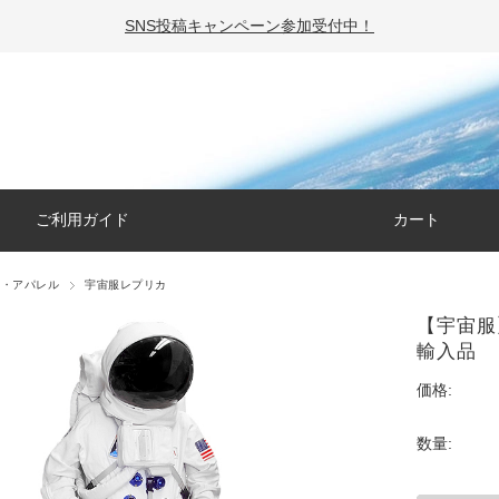
SNS投稿キャンペーン参加受付中！
ご利用ガイド
カート
服・アパレル
宇宙服レプリカ
【宇宙服
輸入品
価格:
数量: