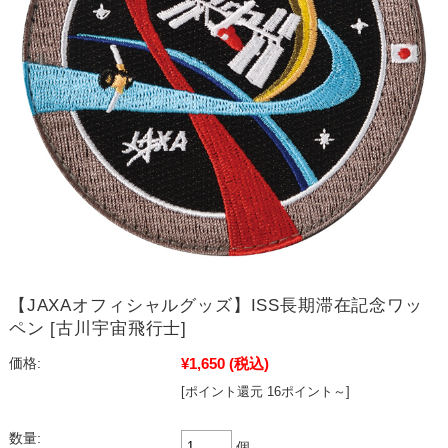
【JAXAオフィシャルグッズ】ISS長期滞在記念ワッ
ペン [古川宇宙飛行士]
¥1,650
(税込)
価格:
[ポイント還元 16ポイント～]
数量:
個