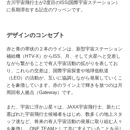
古川宇宙飛行士が2度目のISS(国際宇宙ステーション）
に長期滞在する記念のワッペンです。
デザインのコンセプト
赤と青の帯状の２本のラインは、新型宇宙ステーション
補給機（HTV-X）からISS、月、そして火星へと交差し
ながら繋がることで有人宇宙活動の拡がりを表してお
り、これらの交差は、国際宇宙探査や地球低軌道
（LEO）の活動が、互いに協調しながら発展していくこ
とを象徴しています。赤のライン上で輝きを放つのは月
周回有人拠点（Gateway）です。
また、宇宙に浮かぶ星々は、JAXA宇宙飛行士、新たに
選ばれた宇宙飛行士候補者をはじめ、数多くの地上スタ
ッフ達など、将来の有人宇宙活動の発展に取り組む人々
を象徴し、ONE TEAMとして共に支えていることを示し