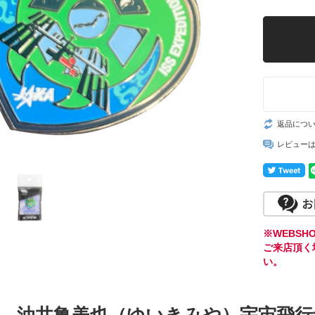
返品につ
レビュー
※WEBS
ご来店頂く
い。
油井亀美也（ゆいきみや）
宇宙飛行