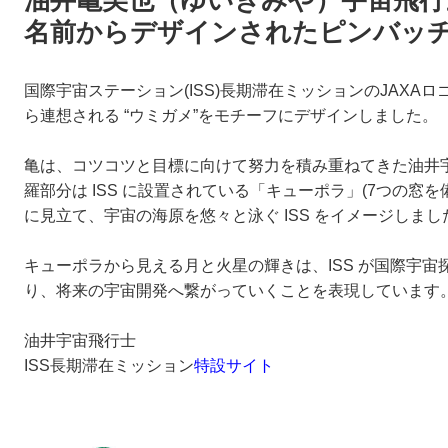
名前からデザインされたピンバッ
国際宇宙ステーション(ISS)長期滞在ミッションのJAXA
ら連想される “ウミガメ”をモチーフにデザインしました。
亀は、コツコツと目標に向けて努力を積み重ねてきた油井
羅部分は ISS に設置されている「キューポラ」(7つの窓
に見立て、宇宙の海原を悠々と泳ぐ ISS をイメージしまし
キューポラから見える月と火星の輝きは、ISS が国際宇
り、将来の宇宙開発へ繋がっていくことを表現しています
油井宇宙飛行士
ISS長期滞在ミッション
特設サイト