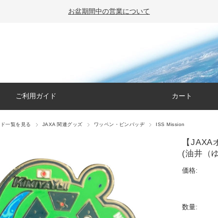
お盆期間中の営業について
ご利用ガイド
カート
ンド一覧を見る
JAXA 関連グッズ
ワッペン・ピンバッヂ
ISS Mission
【JAX
(油井（
価格:
数量: