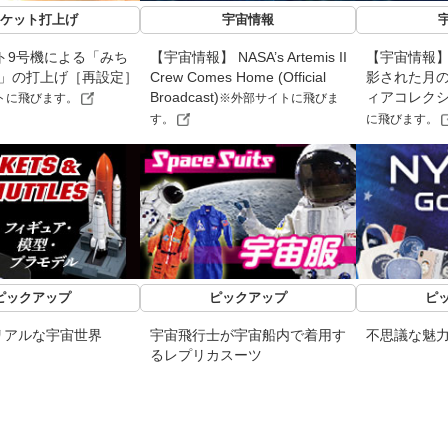
ケット打上げ
宇宙情報
ト9号機による「みち
【宇宙情報】 NASA’s Artemis II
【宇宙情報】「A
機」の打上げ［再設定］
Crew Comes Home (Official
影された月
Broadcast)
ィアコレク
トに飛びます。
※外部サイトに飛びま
す。
に飛びます。
ピックアップ
ピックアップ
ピ
リアルな宇宙世界
宇宙飛行士が宇宙船内で着用す
不思議な魅
るレプリカスーツ