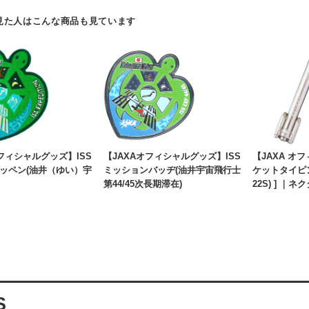
見た人はこんな商品も見ています
オフィシャルグッズ】ISS
【JAXAオフィシャルグッズ】ISS
【JAXA オ
ッペン(油井（ゆい）宇
ミッションバッヂ(油井宇宙飛行士
ケットタイピン 
第44/45次長期滞在)
22S) ] ｜
S