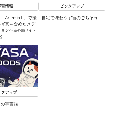
宇宙情報
ピックアップ
rtemis II」で撮
自宅で味わう宇宙のごちそう
の写真を含めたメデ
ションへ
※外部サイト
ックアップ
力の宇宙猫