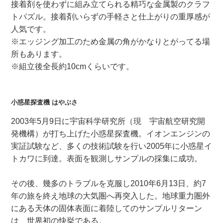
接着剤を使わずに組み立てられる精巧な金属製のクラフ
トパズル。接着剤いらずの手軽さと仕上がりの重厚感が
人気です。
※エッジング加工のため金属の角がかなりとがってる場
所もあります。
※組立後全長約10cmくらいです。
小惑星探査機 はやぶさ
2003年5月9日に宇宙科学研究所（現 宇宙航空研究開
発機構）が打ち上げた小惑星探査機。イオンエンジンの
実証試験など、多くの技術試験を行い2005年に小惑星イ
トカワに到達。表面を観測しサンプルの採集に成功。
その後、幾多のトラブルを克服し2010年6月13日、約7
年の旅を終え地球の大気圏へ再突入した。地球重力圏外
にある天体の固体表面に着陸してのサンプルリターン
は、世界初の快挙である。