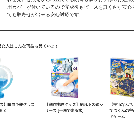
用カバーが付いているので完成後もピースを無くさず安心
ても取寄せが出来る安心対応です。
見た人はこんな商品も見ています
ズ】晴雨予報グラス
【制作実験グッズ】触れる図鑑シ
【宇宙なんち
H 2
リーズ [一瞬で氷る水]
てつくんの宇
ドゲーム