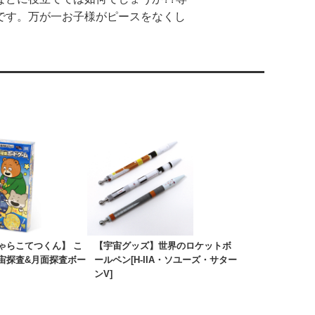
です。万が一お子様がピースをなくし
ゃらこてつくん】 こ
【宇宙グッズ】世界のロケットボ
宙探査&月面探査ボー
ールペン[H-IIA・ソユーズ・サター
ンV]