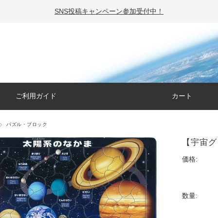
SNS投稿キャンペーン参加受付中！
ご利用ガイド
カート
パズル・ブロック
【宇宙グ
価格:
数量: