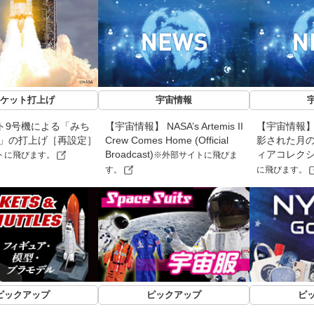
ケット打上げ
宇宙情報
ト9号機による「みち
【宇宙情報】 NASA’s Artemis II
【宇宙情報】「A
機」の打上げ［再設定］
Crew Comes Home (Official
影された月
Broadcast)
ィアコレク
トに飛びます。
※外部サイトに飛びま
す。
に飛びます。
ピックアップ
ピックアップ
ピ