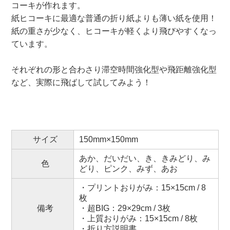
コーキが作れます。
紙ヒコーキに最適な普通の折り紙よりも薄い紙を使用！
紙の重さが少なく、ヒコーキが軽くより飛びやすくなっ
ています。
それぞれの形と合わさり滞空時間強化型や飛距離強化型
など、実際に飛ばして試してみよう！
サイズ
150mm×150mm
あか、だいだい、き、きみどり、み
色
どり、ピンク、みず、あお
・プリントおりがみ：15×15cm / 8
枚
備考
・超BIG：29×29cm / 3枚
・上質おりがみ：15×15cm / 8枚
・折り方説明書