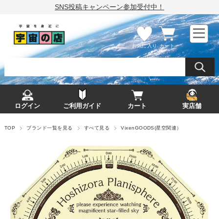
SNS投稿キャンペーン参加受付中！
お気に入り
カート
ログイン
ご利用ガイド
カート
実店舗
TOP
ブランド一覧を見る
すべて見る
VixenGOODS(星空関連）