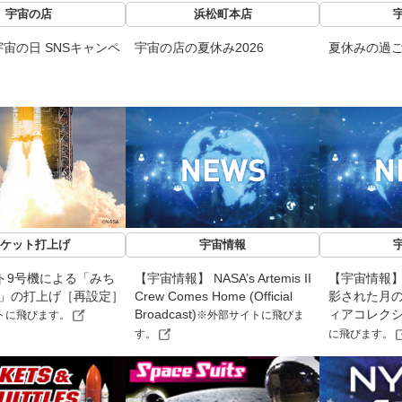
宇宙の店
浜松町本店
宙の日 SNSキャンペ
宇宙の店の夏休み2026
夏休みの過
ケット打上げ
宇宙情報
ト9号機による「みち
【宇宙情報】 NASA’s Artemis II
【宇宙情報】「A
機」の打上げ［再設定］
Crew Comes Home (Official
影された月
Broadcast)
ィアコレク
トに飛びます。
※外部サイトに飛びま
す。
に飛びます。