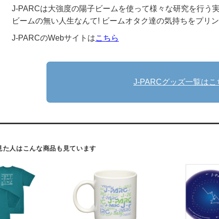
J-PARCは大強度の陽子ビームを使って様々な研究を行う
ビームの無い人生なんて! ビームオタク達の気持ちをプリ
J-PARCのWebサイトは
こちら
J-PARCグッズ
一覧はこ
見た人はこんな商品も見ています