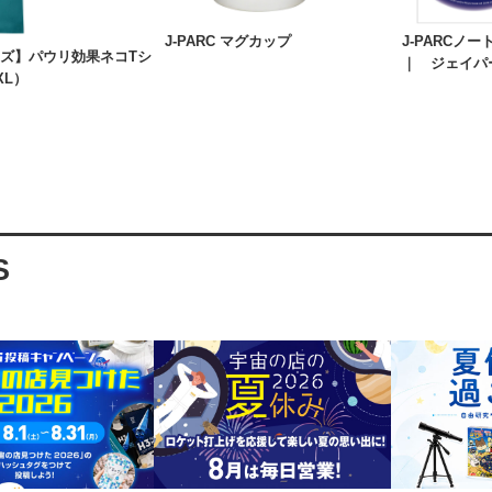
J-PARC マグカップ
J-PARCノー
ッズ】パウリ効果ネコTシ
｜ ジェイパ
XL）
S