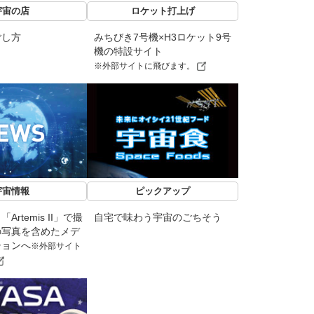
宇宙の店
ロケット打上げ
ごし方
みちびき7号機×H3ロケット9号
機の特設サイト
※外部サイトに飛びます。
宇宙情報
ピックアップ
rtemis II」で撮
自宅で味わう宇宙のごちそう
の写真を含めたメデ
ションへ
※外部サイト