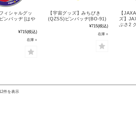
オフィシャルグッ
【宇宙グッズ】みちびき
【JA
Aピンバッヂ [はや
(QZSS)ピンバッヂ(BO-91)
ズ】JA
ぶさ2 
¥715
(税込)
¥715
(税込)
在庫 ○
在庫 ○
12件を表示