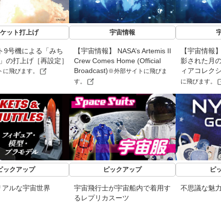
ケット打上げ
宇宙情報
ト9号機による「みち
【宇宙情報】 NASA’s Artemis II
【宇宙情報】「A
機」の打上げ［再設定］
Crew Comes Home (Official
影された月
Broadcast)
ィアコレク
トに飛びます。
※外部サイトに飛びま
す。
に飛びます。
ピックアップ
ピックアップ
ピ
リアルな宇宙世界
宇宙飛行士が宇宙船内で着用す
不思議な魅
るレプリカスーツ