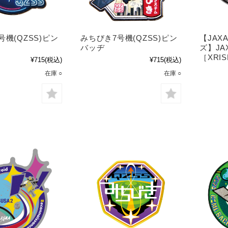
号機(QZSS)ピン
みちびき7号機(QZSS)ピン
【JA
バッヂ
ズ】JA
［XRI
¥715
(税込)
¥715
(税込)
在庫 ○
在庫 ○