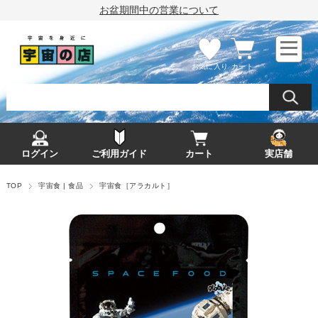
お盆期間中の営業について
お気に入り
カート
ログイン
ご利用ガイド
カート
実店舗
TOP
宇宙食 | 食品
宇宙食［アラカルト］